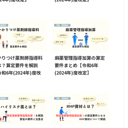
かりつけ薬剤師指導料
麻薬管理指導加算の算定
は？算定要件を解説
要件まとめ【令和6年
和6年(2024年)度改
(2024年)度改定】
】