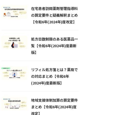
在宅患者訪問薬剤管理指導料
の算定要件と疑義解釈まとめ
【令和6年(2024年)度改定】
処方日数制限のある医薬品一
覧【令和6年(2024年)度最新
版】
リフィル処方箋とは？薬局で
の対応まとめ【令和6年
(2024年)度最新版】
地域支援体制加算の算定要件
まとめ【令和6年(2024年)度
改定】