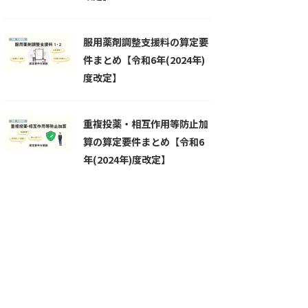
服用薬剤調整支援料の算定要
件まとめ【令和6年(2024年)
度改定】
重複投薬・相互作用等防止加
算の算定要件まとめ【令和6
年(2024年)度改定】