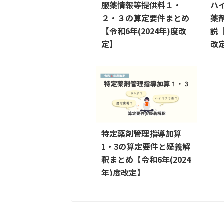
服薬情報等提供料１・
ハ
２・３の算定要件まとめ
薬
【令和6年(2024年)度改
説【
定】
改
特定薬剤管理指導加算
1・3の算定要件と疑義解
釈まとめ【令和6年(2024
年)度改定】